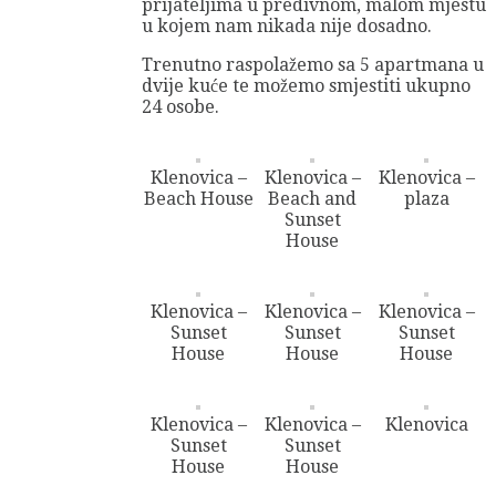
prijateljima u predivnom, malom mjestu
u kojem nam nikada nije dosadno.
Trenutno raspolažemo sa 5 apartmana u
dvije kuće te možemo smjestiti ukupno
24 osobe.
Klenovica –
Klenovica –
Klenovica –
Beach House
Beach and
plaza
Sunset
House
Klenovica –
Klenovica –
Klenovica –
Sunset
Sunset
Sunset
House
House
House
Klenovica –
Klenovica –
Klenovica
Sunset
Sunset
House
House