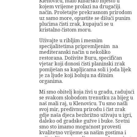
Klenovicu, malo Ribarsko mjesto u
kojem vrijeme prolazi na drugačiji
način. Prošetajte prekrasnom prirodom
uz samo more, opustite se dišući punim
plućima čisti zrak, kupajući se u
kristalno čistom moru.
Uživajte u ribljim i mesnim
specijalitetima pripremljenim na
mediteranski način u nekoliko
restorana. Doživite Buru, specifičan
vjetar koji donosi čisti planinski zrak
pomiješan sa kapljicama soli i joda lijek
je za ljude koji boluju na dišnim
organima.
Mi smo obitelj koja živi u gradu, radujući
se svakom slobodom trenutku za bijeg u
naš mali raj, u Klenovicu. Tu smo našli
svoj mir, predivnu prirodu i čist zrak
gdje naša djeca bezbrižno uživaju u igri,
daleko od gradske gužve i buke. Sretni
smo sto imamo mogućnost provesti
kvalitetno vrijeme sa našim gostima i