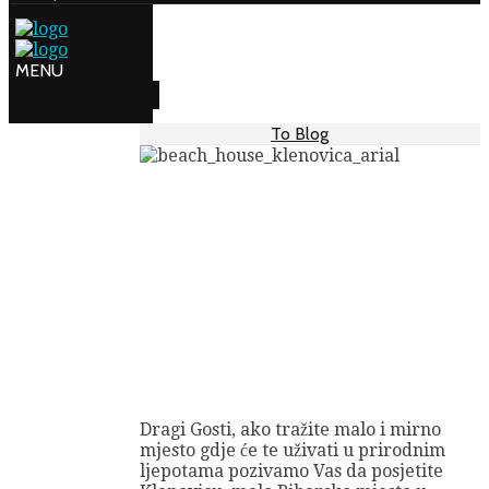
To Blog
Dobrodošli u
Klenovicu
29/10/2016
-
AKTUALNO
-
BY
HOUSE
Dragi Gosti, ako tražite malo i mirno
mjesto gdje će te uživati u prirodnim
ljepotama pozivamo Vas da posjetite