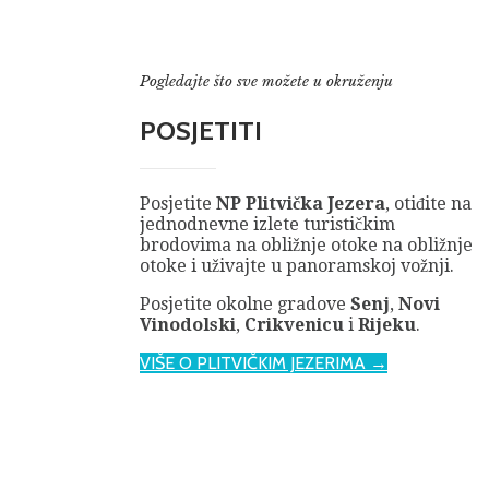
Pogledajte što sve možete u okruženju
POSJETITI
Posjetite
NP Plitvička Jezera
, otiđite na
jednodnevne izlete turističkim
brodovima na obližnje otoke na obližnje
otoke i uživajte u panoramskoj vožnji.
Posjetite okolne gradove
Senj
,
Novi
Vinodolski
,
Crikvenicu
i
Rijeku
.
VIŠE O PLITVIČKIM JEZERIMA →