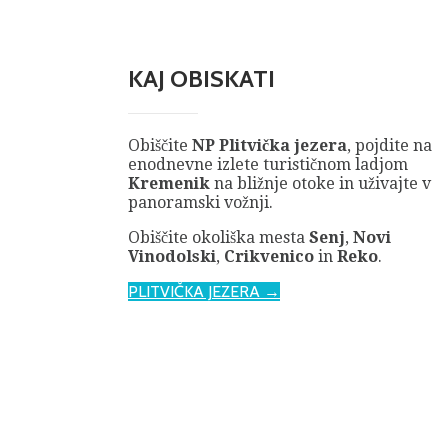
KAJ OBISKATI
Obiščite
NP Plitvička jezera
, pojdite na
enodnevne izlete turističnom ladjom
Kremenik
na bližnje otoke in uživajte v
panoramski vožnji.
Obiščite okoliška mesta
Senj
,
Novi
Vinodolski
,
Crikvenico
in
Reko
.
PLITVIČKA JEZERA →