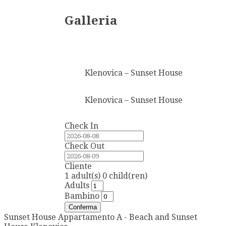
Galleria
Klenovica – Sunset House
Klenovica – Sunset House
Check In
Check Out
Cliente
1
adult(s)
0
child(ren)
Adults
Bambino
Conferma
Sunset House Appartamento A - Beach and Sunset